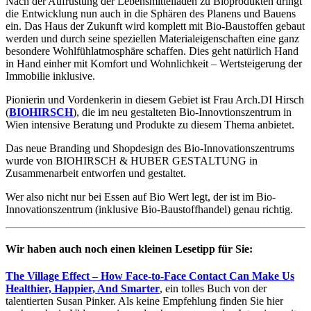
Nach der Aufrüstung der Lebensmittelläden zu Bioprodukten dringt
die Entwicklung nun auch in die Sphären des Planens und Bauens
ein. Das Haus der Zukunft wird komplett mit Bio-Baustoffen gebaut
werden und durch seine speziellen Materialeigenschaften eine ganz
besondere Wohlfühlatmosphäre schaffen. Dies geht natürlich Hand
in Hand einher mit Komfort und Wohnlichkeit – Wertsteigerung der
Immobilie inklusive.
Pionierin und Vordenkerin in diesem Gebiet ist Frau Arch.DI Hirsch
(
BIOHIRSCH
), die im neu gestalteten Bio-Innovtionszentrum in
Wien intensive Beratung und Produkte zu diesem Thema anbietet.
Das neue Branding und Shopdesign des Bio-Innovationszentrums
wurde von BIOHIRSCH & HUBER GESTALTUNG in
Zusammenarbeit entworfen und gestaltet.
Wer also nicht nur bei Essen auf Bio Wert legt, der ist im Bio-
Innovationszentrum (inklusive Bio-Baustoffhandel) genau richtig.
Wir haben auch noch einen kleinen Lesetipp für Sie:
The Village Effect – How Face-to-Face Contact Can Make Us
Healthier, Happier, And Smarter
, ein tolles Buch von der
talentierten Susan Pinker. Als keine Empfehlung finden Sie hier