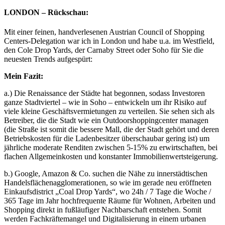
LONDON – Rückschau:
Mit einer feinen, handverlesenen Austrian Council of Shopping
Centers-Delegation war ich in London und habe u.a. im Westfield,
den Cole Drop Yards, der Carnaby Street oder Soho für Sie die
neuesten Trends aufgespürt:
Mein Fazit:
a.) Die Renaissance der Städte hat begonnen, sodass Investoren
ganze Stadtviertel – wie in Soho – entwickeln um ihr Risiko auf
viele kleine Geschäftsvermietungen zu verteilen. Sie sehen sich als
Betreiber, die die Stadt wie ein Outdoorshoppingcenter managen
(die Straße ist somit die bessere Mall, die der Stadt gehört und deren
Betriebskosten für die Ladenbesitzer überschaubar gering ist) um
jährliche moderate Renditen zwischen 5-15% zu erwirtschaften, bei
flachen Allgemeinkosten und konstanter Immobilienwertsteigerung.
b.) Google, Amazon & Co. suchen die Nähe zu innerstädtischen
Handelsflächenagglomerationen, so wie im gerade neu eröffneten
Einkaufsdistrict „Coal Drop Yards“, wo 24h / 7 Tage die Woche /
365 Tage im Jahr hochfrequente Räume für Wohnen, Arbeiten und
Shopping direkt in fußläufiger Nachbarschaft entstehen. Somit
werden Fachkräftemangel und Digitalisierung in einem urbanen