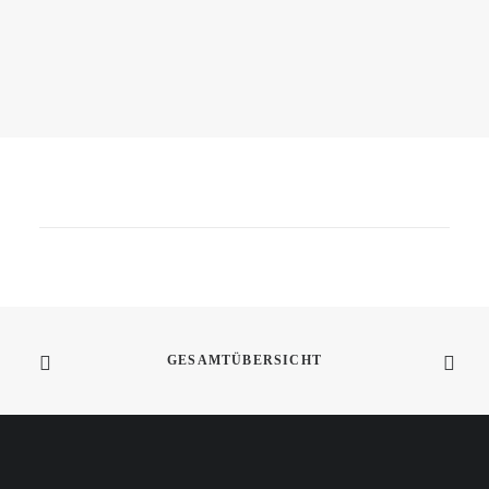
21. April 2022
„Digitaler Auftritt Im Stationären
Handel“ Huber Keynote
In meiner Heimatstadt Innsbruck hielt ich
meine Keynote zu diesem…
WEITERLESEN
GESAMTÜBERSICHT