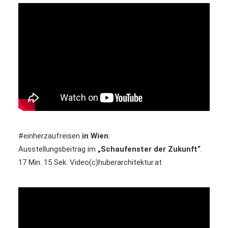
#einherzaufreisen
in Wien
:
Ausstellungsbeitrag im
„Schaufenster der Zukunft“
.
17 Min. 15 Sek. Video(c)huberarchitektur.at