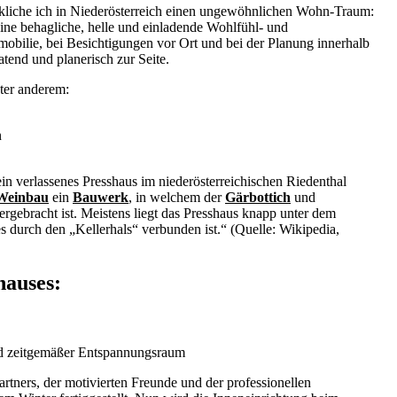
liche ich in Niederösterreich einen ungewöhnlichen Wohn-Traum:
eine behagliche, helle und einladende Wohlfühl- und
obilie, bei Besichtigungen vor Ort und bei der Planung innerhalb
atend und planerisch zur Seite.
er anderem:
n
in verlassenes Presshaus im niederösterreichischen Riedenthal
Weinbau
ein
Bauwerk
, in welchem der
Gärbottich
und
ergebracht ist. Meistens liegt das Presshaus knapp unter dem
es durch den „Kellerhals“ verbunden ist.“ (Quelle: Wikipedia,
hauses:
und zeitgemäßer Entspannungsraum
rtners, der motivierten Freunde und der professionellen