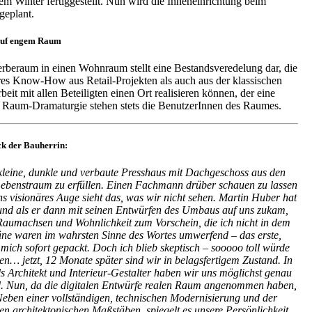
 Winter fertiggestellt. Nun wird die Inneneinrichtung beim
geplant.
 auf engem Raum
beraum in einen Wohnraum stellt eine Bestandsveredelung dar, die
res Know-How aus Retail-Projekten als auch aus der klassischen
it mit allen Beteiligten einen Ort realisieren können, der eine
r Raum-Dramaturgie stehen stets die BenutzerInnen des Raumes.
k der Bauherrin:
leine, dunkle und verbaute Presshaus mit Dachgeschoss aus den
Lebenstraum zu erfüllen. Einen Fachmann drüber schauen zu lassen
ns visionäres Auge sieht das, was wir nicht sehen. Martin Huber hat
 und als er dann mit seinen Entwürfen des Umbaus auf uns zukam,
Raumachsen und Wohnlichkeit zum Vorschein, die ich nicht in dem
ne waren im wahrsten Sinne des Wortes umwerfend – das erste,
mich sofort gepackt. Doch ich blieb skeptisch – sooooo toll würde
n… jetzt, 12 Monate später sind wir in belagsfertigem Zustand. In
 Architekt und Interieur-Gestalter haben wir uns möglichst genau
d. Nun, da die digitalen Entwürfe realen Raum angenommen haben,
eben einer vollständigen, technischen Modernisierung und der
 architektonischen Maßstäben, spiegelt es unsere Persönlichkeit