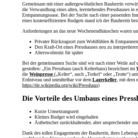
Gemeinsam mit einer außergewöhnlichen Bauherrin verwirk
die Verwandlung eines alten, leerstehendes Presshauses in 
Entspannungsoase. Bei der Suche nach einer passenden Imm
eines kosteneffizienten Budgets stand ich der Bauherrin ber
Anforderungen an das neue Wochenendhäuschen waren unt
Privater Rückzugsort zum Wohlfühlen & Entspannen
Den Kraft-Ort eines Presshauses neu zu interpretiere
Alterswohnsitz für später
Bei der gemeinsamen Suche sind wir nach einer Weile auf e
gestoßen: „Ein Presshaus (auch Kelterhaus) bezeichnet im
die
Weinpresse
(„Kelter“, auch „Torkel“ oder „Trotte“) unt
Erdniveau und unmittelbar vor dem
Lagerkeller
, mit dem 
https://de.wikipedia.org/wiki/Presshaus)
Die Vorteile des Umbaus eines Press
Kurze Umsetzungszeit
Kleines Budget wird eingehalten
Ästhetischer zurückhaltender, aber ansprechender 
Dank des tollen Engagements der Bauherrin, ihres Lebenspa