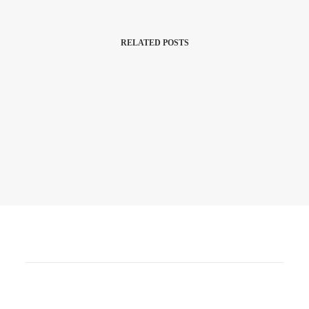
RELATED POSTS
21. April 2022
„Digitaler Auftritt Im Stationären
Handel“ Huber Keynote
In meiner Heimatstadt Innsbruck hielt ich