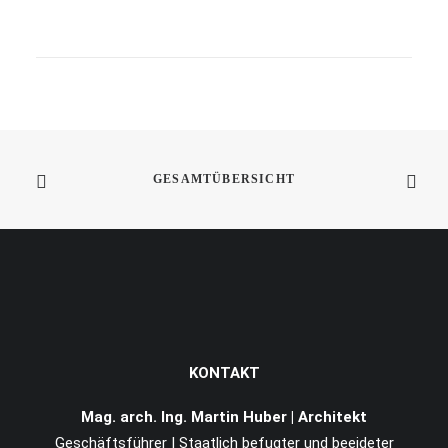
21. April 2022
„Digitaler Auftritt Im Stationären
Handel“ Huber Keynote
In meiner Heimatstadt Innsbruck hielt ich
meine Keynote zu diesem…
WEITERLESEN
GESAMTÜBERSICHT
KONTAKT
Mag. arch. Ing. Martin Huber | Architekt
Geschäftsführer | Staatlich befugter und beeideter