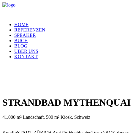
HOME
REFERENZEN
SPEAKER
BUCH
BLOG
ÜBER UNS
KONTAKT
STRANDBAD MYTHENQUAI
41.000 m² Landschaft, 500 m² Kiosk, Schweiz
KundIn
STADT ZÜRICH Amt für Hochbauten
Team
ARGE Szepesi